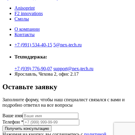
Anisoprint
F2 innovations
Смолы
О компании
Контакты
+7 (991) 534-40-15
5@nex-tech.ru
Техподдержка:
+7 (939) 776-90-07
support@nex-tech.ru
Ярославль, Чехова 2, офис 2.17
Оставьте заявку
Заполните форму, чтобы наш специалист связался с вами и
подробно ответил на все вопросы
Ваше имя
Телефон
*
Получить консультацию
Нажимая на кнопку, вы соглашаетесь с
политикой