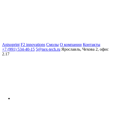
Anisoprint
F2 innovations
Смолы
О компании
Контакты
+7 (991) 534-40-15
5@nex-tech.ru
Ярославль, Чехова 2, офис
2.17