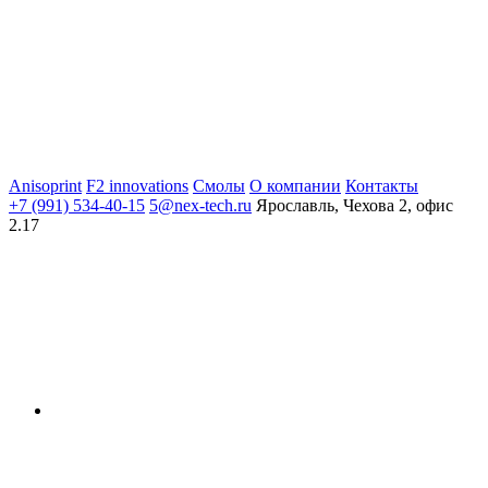
Anisoprint
F2 innovations
Смолы
О компании
Контакты
+7 (991) 534-40-15
5@nex-tech.ru
Ярославль, Чехова 2, офис
2.17