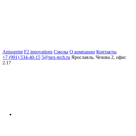
Anisoprint
F2 innovations
Смолы
О компании
Контакты
+7 (991) 534-40-15
5@nex-tech.ru
Ярославль, Чехова 2, офис
2.17