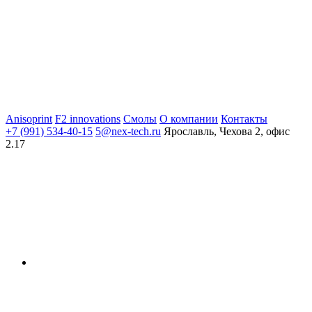
Anisoprint
F2 innovations
Смолы
О компании
Контакты
+7 (991) 534-40-15
5@nex-tech.ru
Ярославль, Чехова 2, офис
2.17